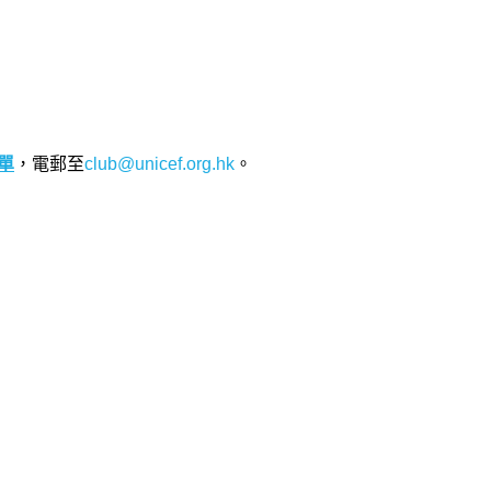
單
，電郵至
club@unicef.org.hk
。